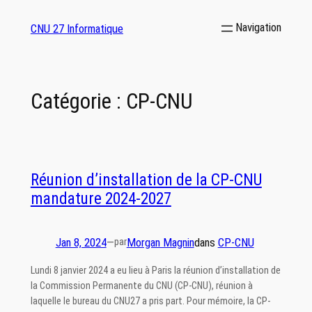
Aller
CNU 27 Informatique
au
contenu
Catégorie :
CP-CNU
Réunion d’installation de la CP-CNU
mandature 2024-2027
Jan 8, 2024
—
Morgan Magnin
dans
CP-CNU
par
Lundi 8 janvier 2024 a eu lieu à Paris la réunion d’installation de
la Commission Permanente du CNU (CP-CNU), réunion à
laquelle le bureau du CNU27 a pris part. Pour mémoire, la CP-